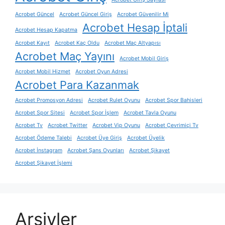
Acrobet Güncel
Acrobet Güncel Giriş
Acrobet Güvenilir Mi
Acrobet Hesap İptali
Acrobet Hesap Kapatma
Acrobet Kayıt
Acrobet Kaç Oldu
Acrobet Maç Altyapısı
Acrobet Maç Yayını
Acrobet Mobil Giriş
Acrobet Mobil Hizmet
Acrobet Oyun Adresi
Acrobet Para Kazanmak
Acrobet Promosyon Adresi
Acrobet Rulet Oyunu
Acrobet Spor Bahisleri
Acrobet Spor Sitesi
Acrobet Spor İşlem
Acrobet Tavla Oyunu
Acrobet Tv
Acrobet Twitter
Acrobet Vip Oyunu
Acrobet Çevrimiçi Tv
Acrobet Ödeme Talebi
Acrobet Üye Giriş
Acrobet Üyelik
Acrobet İnstagram
Acrobet Şans Oyunları
Acrobet Şikayet
Acrobet Şikayet İşlemi
Arşivler