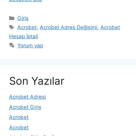
Kategoriler
Giriş
Etiketler
Acrobet
,
Acrobet Adres Değişimi
,
Acrobet
Hesap İptali
Yorum yap
Son Yazılar
Acrobet Adresi
Acrobet Giriş
Acrobet
Acrobet