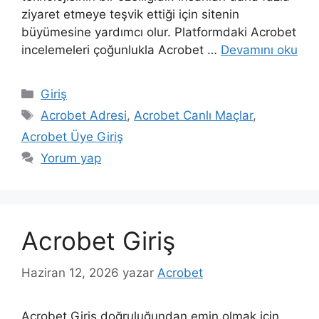
ziyaret etmeye teşvik ettiği için sitenin
büyümesine yardımcı olur. Platformdaki Acrobet
incelemeleri çoğunlukla Acrobet …
Devamını oku
Kategoriler
Giriş
Etiketler
Acrobet Adresi
,
Acrobet Canlı Maçlar
,
Acrobet Üye Giriş
Yorum yap
Acrobet Giriş
Haziran 12, 2026
yazar
Acrobet
Acrobet Giriş doğruluğundan emin olmak için