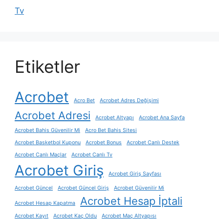
Tv
Etiketler
Acrobet
Acro Bet
Acrobet Adres Değişimi
Acrobet Adresi
Acrobet Altyapı
Acrobet Ana Sayfa
Acrobet Bahis Güvenilir Mi
Acro Bet Bahis Sitesi
Acrobet Basketbol Kuponu
Acrobet Bonus
Acrobet Canlı Destek
Acrobet Canlı Maçlar
Acrobet Canlı Tv
Acrobet Giriş
Acrobet Giriş Sayfası
Acrobet Güncel
Acrobet Güncel Giriş
Acrobet Güvenilir Mi
Acrobet Hesap İptali
Acrobet Hesap Kapatma
Acrobet Kayıt
Acrobet Kaç Oldu
Acrobet Maç Altyapısı