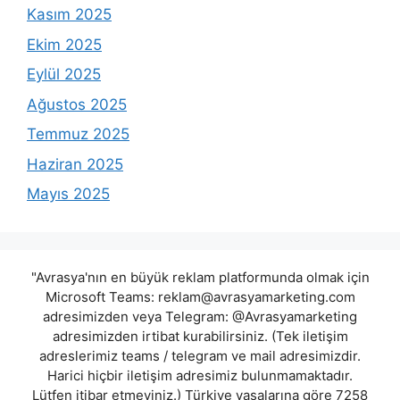
Kasım 2025
Ekim 2025
Eylül 2025
Ağustos 2025
Temmuz 2025
Haziran 2025
Mayıs 2025
"Avrasya'nın en büyük reklam platformunda olmak için
Microsoft Teams:
reklam@avrasyamarketing.com
adresimizden veya Telegram: @Avrasyamarketing
adresimizden irtibat kurabilirsiniz. (Tek iletişim
adreslerimiz teams / telegram ve mail adresimizdir.
Harici hiçbir iletişim adresimiz bulunmamaktadır.
Lütfen itibar etmeyiniz.) Türkiye yasalarına göre 7258