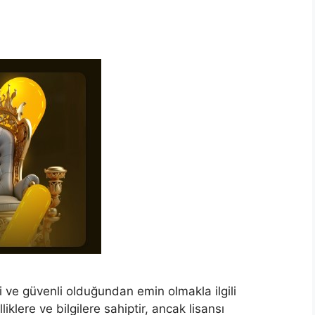
i ve güvenli olduğundan emin olmakla ilgili
iklere ve bilgilere sahiptir, ancak lisansı