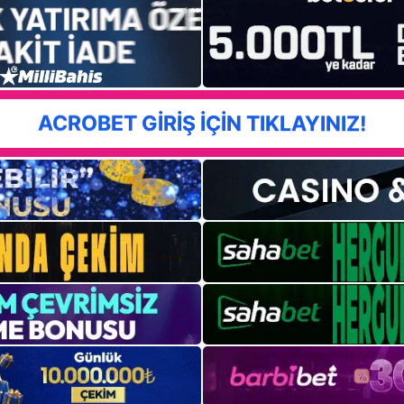
ACROBET GİRİŞ İÇİN TIKLAYINIZ!