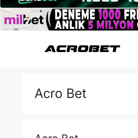
İçeriğe
atla
Acro Bet