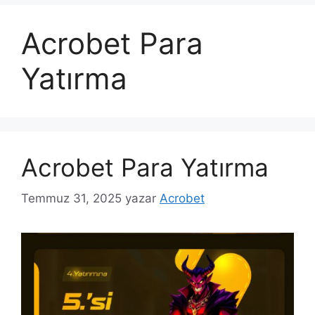
Acrobet Para
Yatırma
Acrobet Para Yatırma
Temmuz 31, 2025
yazar
Acrobet