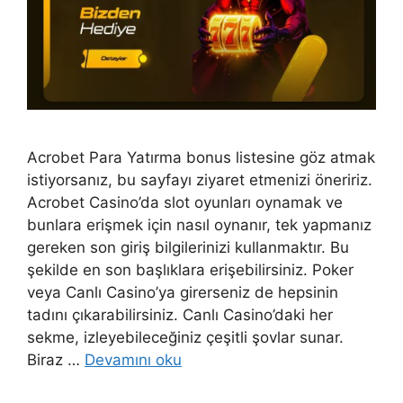
Acrobet Para Yatırma bonus listesine göz atmak
istiyorsanız, bu sayfayı ziyaret etmenizi öneririz.
Acrobet Casino’da slot oyunları oynamak ve
bunlara erişmek için nasıl oynanır, tek yapmanız
gereken son giriş bilgilerinizi kullanmaktır. Bu
şekilde en son başlıklara erişebilirsiniz. Poker
veya Canlı Casino’ya girerseniz de hepsinin
tadını çıkarabilirsiniz. Canlı Casino’daki her
sekme, izleyebileceğiniz çeşitli şovlar sunar.
Biraz …
Devamını oku