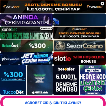
×
ACROBET GİRİŞ İÇİN TIKLAYINIZ!