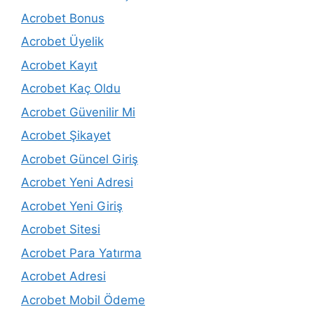
Acrobet Bonus
Acrobet Üyelik
Acrobet Kayıt
Acrobet Kaç Oldu
Acrobet Güvenilir Mi
Acrobet Şikayet
Acrobet Güncel Giriş
Acrobet Yeni Adresi
Acrobet Yeni Giriş
Acrobet Sitesi
Acrobet Para Yatırma
Acrobet Adresi
Acrobet Mobil Ödeme