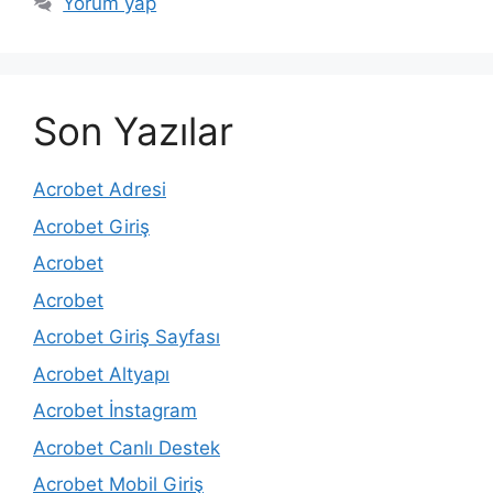
Yorum yap
Son Yazılar
Acrobet Adresi
Acrobet Giriş
Acrobet
Acrobet
Acrobet Giriş Sayfası
Acrobet Altyapı
Acrobet İnstagram
Acrobet Canlı Destek
Acrobet Mobil Giriş