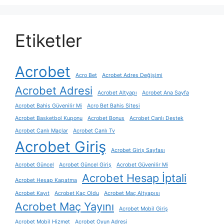
Etiketler
Acrobet
Acro Bet
Acrobet Adres Değişimi
Acrobet Adresi
Acrobet Altyapı
Acrobet Ana Sayfa
Acrobet Bahis Güvenilir Mi
Acro Bet Bahis Sitesi
Acrobet Basketbol Kuponu
Acrobet Bonus
Acrobet Canlı Destek
Acrobet Canlı Maçlar
Acrobet Canlı Tv
Acrobet Giriş
Acrobet Giriş Sayfası
Acrobet Güncel
Acrobet Güncel Giriş
Acrobet Güvenilir Mi
Acrobet Hesap İptali
Acrobet Hesap Kapatma
Acrobet Kayıt
Acrobet Kaç Oldu
Acrobet Maç Altyapısı
Acrobet Maç Yayını
Acrobet Mobil Giriş
Acrobet Mobil Hizmet
Acrobet Oyun Adresi